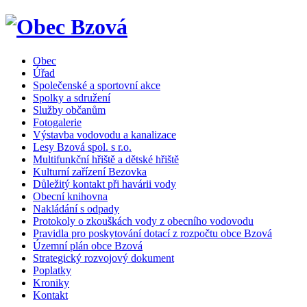
Obec
Úřad
Společenské a sportovní akce
Spolky a sdružení
Služby občanům
Fotogalerie
Výstavba vodovodu a kanalizace
Lesy Bzová spol. s r.o.
Multifunkční hřiště a dětské hřiště
Kulturní zařízení Bezovka
Důležitý kontakt při havárii vody
Obecní knihovna
Nakládání s odpady
Protokoly o zkouškách vody z obecního vodovodu
Pravidla pro poskytování dotací z rozpočtu obce Bzová
Územní plán obce Bzová
Strategický rozvojový dokument
Poplatky
Kroniky
Kontakt