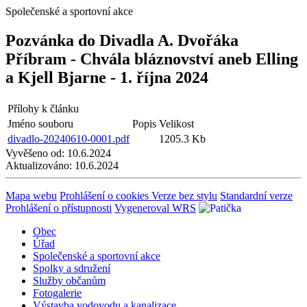
Společenské a sportovní akce
Pozvánka do Divadla A. Dvořáka
Příbram - Chvála bláznovství aneb Elling
a Kjell Bjarne - 1. října 2024
Přílohy k článku
Jméno souboru
Popis
Velikost
divadlo-20240610-0001.pdf
1205.3 Kb
Vyvěšeno od:
10.6.2024
Aktualizováno:
10.6.2024
Mapa webu
Prohlášení o cookies
Verze bez stylu
Standardní verze
Prohlášení o přístupnosti
Vygeneroval WRS
Obec
Úřad
Společenské a sportovní akce
Spolky a sdružení
Služby občanům
Fotogalerie
Výstavba vodovodu a kanalizace