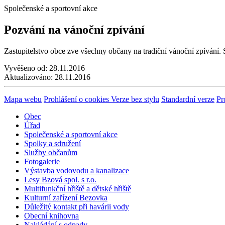
Společenské a sportovní akce
Pozvání na vánoční zpívání
Zastupitelstvo obce zve všechny občany na tradiční vánoční zpívání.
Vyvěšeno od:
28.11.2016
Aktualizováno:
28.11.2016
Mapa webu
Prohlášení o cookies
Verze bez stylu
Standardní verze
Pr
Obec
Úřad
Společenské a sportovní akce
Spolky a sdružení
Služby občanům
Fotogalerie
Výstavba vodovodu a kanalizace
Lesy Bzová spol. s r.o.
Multifunkční hřiště a dětské hřiště
Kulturní zařízení Bezovka
Důležitý kontakt při havárii vody
Obecní knihovna
Nakládání s odpady