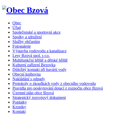
Obec
Úřad
Společenské a sportovní akce
Spolky a sdružení
Služby občanům
Fotogalerie
Výstavba vodovodu a kanalizace
Lesy Bzová spol. s r.o.
Multifunkční hřiště a dětské hřiště
Kulturní zařízení Bezovka
Důležitý kontakt při havárii vody
Obecní knihovna
Nakládání s odpady
Protokoly o zkouškách vody z obecního vodovodu
Pravidla pro poskytování dotací z rozpočtu obce Bzová
Územní plán obce Bzová
Strategický rozvojový dokument
Poplatky
Kroniky
Kontakt