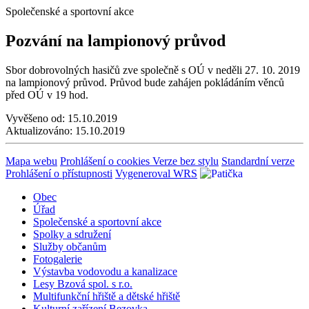
Společenské a sportovní akce
Pozvání na lampionový průvod
Sbor dobrovolných hasičů zve společně s OÚ v neděli 27. 10. 2019
na lampionový průvod. Průvod bude zahájen pokládáním věnců
před OÚ v 19 hod.
Vyvěšeno od:
15.10.2019
Aktualizováno:
15.10.2019
Mapa webu
Prohlášení o cookies
Verze bez stylu
Standardní verze
Prohlášení o přístupnosti
Vygeneroval WRS
Obec
Úřad
Společenské a sportovní akce
Spolky a sdružení
Služby občanům
Fotogalerie
Výstavba vodovodu a kanalizace
Lesy Bzová spol. s r.o.
Multifunkční hřiště a dětské hřiště
Kulturní zařízení Bezovka