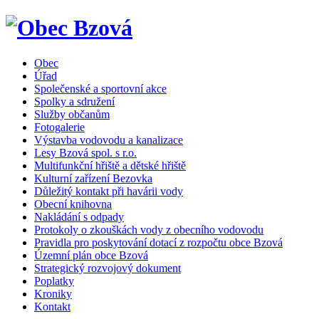
Obec
Úřad
Společenské a sportovní akce
Spolky a sdružení
Služby občanům
Fotogalerie
Výstavba vodovodu a kanalizace
Lesy Bzová spol. s r.o.
Multifunkční hřiště a dětské hřiště
Kulturní zařízení Bezovka
Důležitý kontakt při havárii vody
Obecní knihovna
Nakládání s odpady
Protokoly o zkouškách vody z obecního vodovodu
Pravidla pro poskytování dotací z rozpočtu obce Bzová
Územní plán obce Bzová
Strategický rozvojový dokument
Poplatky
Kroniky
Kontakt