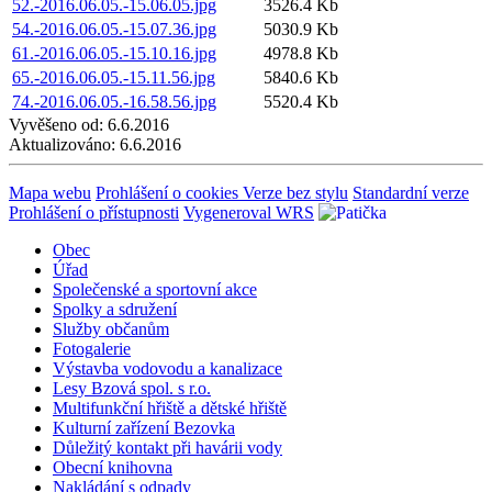
52.-2016.06.05.-15.06.05.jpg
3526.4 Kb
54.-2016.06.05.-15.07.36.jpg
5030.9 Kb
61.-2016.06.05.-15.10.16.jpg
4978.8 Kb
65.-2016.06.05.-15.11.56.jpg
5840.6 Kb
74.-2016.06.05.-16.58.56.jpg
5520.4 Kb
Vyvěšeno od:
6.6.2016
Aktualizováno:
6.6.2016
Mapa webu
Prohlášení o cookies
Verze bez stylu
Standardní verze
Prohlášení o přístupnosti
Vygeneroval WRS
Obec
Úřad
Společenské a sportovní akce
Spolky a sdružení
Služby občanům
Fotogalerie
Výstavba vodovodu a kanalizace
Lesy Bzová spol. s r.o.
Multifunkční hřiště a dětské hřiště
Kulturní zařízení Bezovka
Důležitý kontakt při havárii vody
Obecní knihovna
Nakládání s odpady