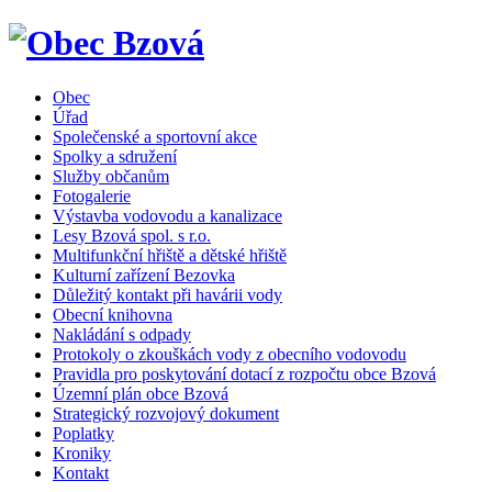
Obec
Úřad
Společenské a sportovní akce
Spolky a sdružení
Služby občanům
Fotogalerie
Výstavba vodovodu a kanalizace
Lesy Bzová spol. s r.o.
Multifunkční hřiště a dětské hřiště
Kulturní zařízení Bezovka
Důležitý kontakt při havárii vody
Obecní knihovna
Nakládání s odpady
Protokoly o zkouškách vody z obecního vodovodu
Pravidla pro poskytování dotací z rozpočtu obce Bzová
Územní plán obce Bzová
Strategický rozvojový dokument
Poplatky
Kroniky
Kontakt