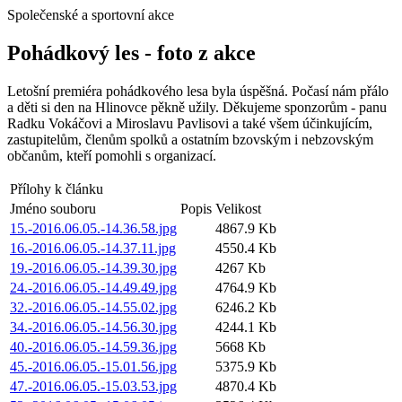
Společenské a sportovní akce
Pohádkový les - foto z akce
Letošní premiéra pohádkového lesa byla úspěšná. Počasí nám přálo
a děti si den na Hlinovce pěkně užily. Děkujeme sponzorům - panu
Radku Vokáčovi a Miroslavu Pavlisovi a také všem účinkujícím,
zastupitelům, členům spolků a ostatním bzovským i nebzovským
občanům, kteří pomohli s organizací.
Přílohy k článku
Jméno souboru
Popis
Velikost
15.-2016.06.05.-14.36.58.jpg
4867.9 Kb
16.-2016.06.05.-14.37.11.jpg
4550.4 Kb
19.-2016.06.05.-14.39.30.jpg
4267 Kb
24.-2016.06.05.-14.49.49.jpg
4764.9 Kb
32.-2016.06.05.-14.55.02.jpg
6246.2 Kb
34.-2016.06.05.-14.56.30.jpg
4244.1 Kb
40.-2016.06.05.-14.59.36.jpg
5668 Kb
45.-2016.06.05.-15.01.56.jpg
5375.9 Kb
47.-2016.06.05.-15.03.53.jpg
4870.4 Kb