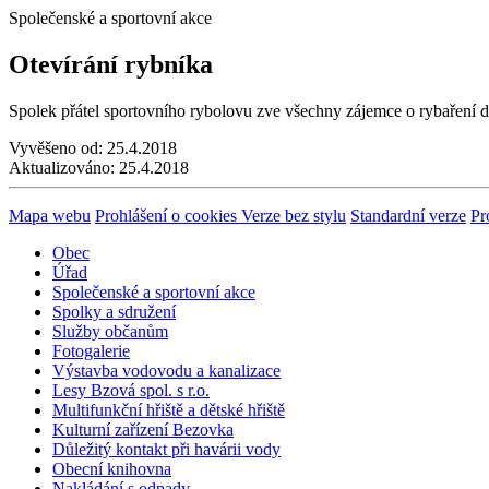
Společenské a sportovní akce
Otevírání rybníka
Spolek přátel sportovního rybolovu zve všechny zájemce o rybaření dn
Vyvěšeno od:
25.4.2018
Aktualizováno:
25.4.2018
Mapa webu
Prohlášení o cookies
Verze bez stylu
Standardní verze
Pr
Obec
Úřad
Společenské a sportovní akce
Spolky a sdružení
Služby občanům
Fotogalerie
Výstavba vodovodu a kanalizace
Lesy Bzová spol. s r.o.
Multifunkční hřiště a dětské hřiště
Kulturní zařízení Bezovka
Důležitý kontakt při havárii vody
Obecní knihovna
Nakládání s odpady