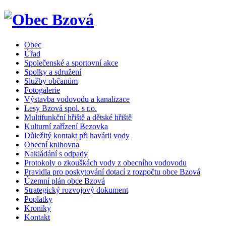
Obec
Úřad
Společenské a sportovní akce
Spolky a sdružení
Služby občanům
Fotogalerie
Výstavba vodovodu a kanalizace
Lesy Bzová spol. s r.o.
Multifunkční hřiště a dětské hřiště
Kulturní zařízení Bezovka
Důležitý kontakt při havárii vody
Obecní knihovna
Nakládání s odpady
Protokoly o zkouškách vody z obecního vodovodu
Pravidla pro poskytování dotací z rozpočtu obce Bzová
Územní plán obce Bzová
Strategický rozvojový dokument
Poplatky
Kroniky
Kontakt