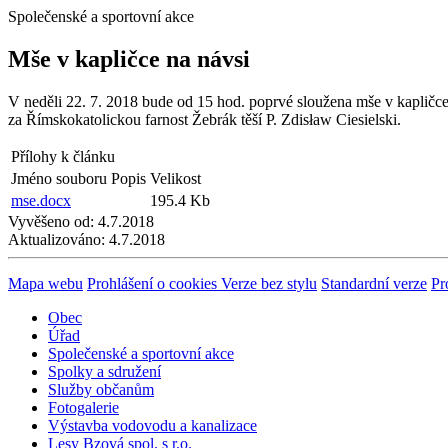
Společenské a sportovní akce
Mše v kapličce na návsi
V neděli 22. 7. 2018 bude od 15 hod. poprvé sloužena mše v kapličc
za Římskokatolickou farnost Žebrák těší P. Zdisław Ciesielski.
Přílohy k článku
Jméno souboru
Popis
Velikost
mse.docx
195.4 Kb
Vyvěšeno od:
4.7.2018
Aktualizováno:
4.7.2018
Mapa webu
Prohlášení o cookies
Verze bez stylu
Standardní verze
Pr
Obec
Úřad
Společenské a sportovní akce
Spolky a sdružení
Služby občanům
Fotogalerie
Výstavba vodovodu a kanalizace
Lesy Bzová spol. s r.o.