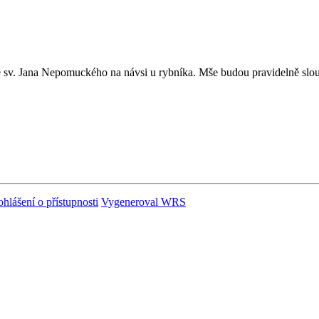
e sv. Jana Nepomuckého na návsi u rybníka. Mše budou pravidelně slou
ohlášení o přístupnosti
Vygeneroval WRS