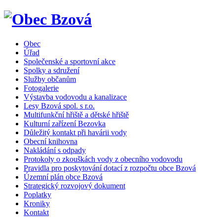
Obec
Úřad
Společenské a sportovní akce
Spolky a sdružení
Služby občanům
Fotogalerie
Výstavba vodovodu a kanalizace
Lesy Bzová spol. s r.o.
Multifunkční hřiště a dětské hřiště
Kulturní zařízení Bezovka
Důležitý kontakt při havárii vody
Obecní knihovna
Nakládání s odpady
Protokoly o zkouškách vody z obecního vodovodu
Pravidla pro poskytování dotací z rozpočtu obce Bzová
Územní plán obce Bzová
Strategický rozvojový dokument
Poplatky
Kroniky
Kontakt