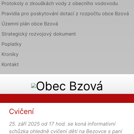
Protokoly o zkouškách vody z obecního vodovodu
Pravidla pro poskytování dotací z rozpočtu obce Bzová
Územní plán obce Bzová
Strategický rozvojový dokument
Poplatky
Kroniky
Kontakt
Cvičení
25. září 2025 od 17 hod. se koná informativní
schůzka ohledně cvičení dětí na Bezovce s paní