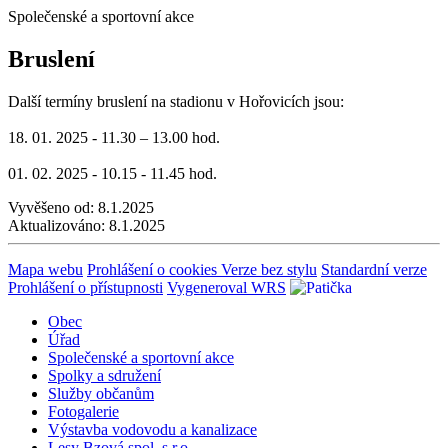
Společenské a sportovní akce
Bruslení
Další termíny bruslení na stadionu v Hořovicích jsou:
18. 01. 2025 - 11.30 – 13.00 hod.
01. 02. 2025 - 10.15 - 11.45 hod.
Vyvěšeno od:
8.1.2025
Aktualizováno:
8.1.2025
Mapa webu
Prohlášení o cookies
Verze bez stylu
Standardní verze
Prohlášení o přístupnosti
Vygeneroval WRS
Obec
Úřad
Společenské a sportovní akce
Spolky a sdružení
Služby občanům
Fotogalerie
Výstavba vodovodu a kanalizace
Lesy Bzová spol. s r.o.