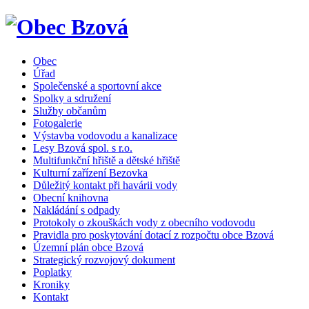
Obec
Úřad
Společenské a sportovní akce
Spolky a sdružení
Služby občanům
Fotogalerie
Výstavba vodovodu a kanalizace
Lesy Bzová spol. s r.o.
Multifunkční hřiště a dětské hřiště
Kulturní zařízení Bezovka
Důležitý kontakt při havárii vody
Obecní knihovna
Nakládání s odpady
Protokoly o zkouškách vody z obecního vodovodu
Pravidla pro poskytování dotací z rozpočtu obce Bzová
Územní plán obce Bzová
Strategický rozvojový dokument
Poplatky
Kroniky
Kontakt