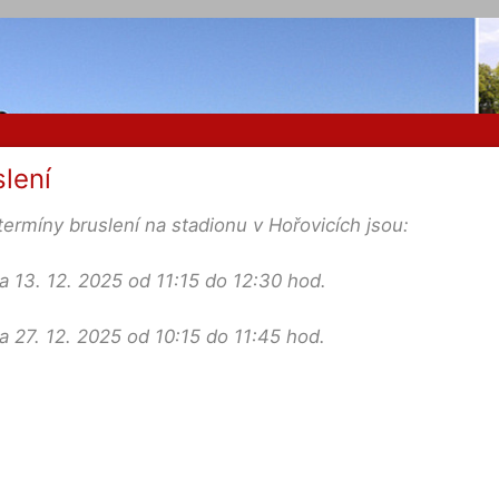
lení
 termíny bruslení na stadionu v Hořovicích jsou:
a 13. 12. 2025 od 11:15 do 12:30 hod.
a 27. 12. 2025 od 10:15 do 11:45 hod.