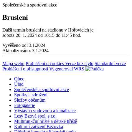
Společenské a sportovní akce
Bruslení
Další termín bruslení na stadionu v Hořovicích je:
sobota 20. 1. 2024 od 10:15 do 11:45 hod.
Vyvěšeno od:
3.1.2024
Aktualizováno:
3.1.2024
Mapa webu
Prohlášení o cookies
Verze bez stylu
Standardní verze
Prohlášení o přístupnosti
Vygeneroval WRS
Obec
Úřad
Společenské a sportovní akce
Spolky a sdružení
Služby občanům
Fotogalerie
Výstavba vodovodu a kanalizace
Lesy Bzová spol. s r.o.
Multifunkční hřiště a dětské hřiště
Kulturní zařízení Bezovka
Důležitý kontakt při havárii vody