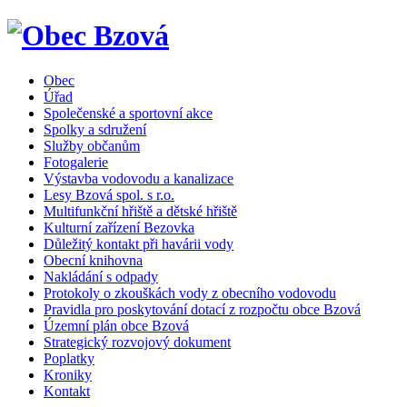
Obec
Úřad
Společenské a sportovní akce
Spolky a sdružení
Služby občanům
Fotogalerie
Výstavba vodovodu a kanalizace
Lesy Bzová spol. s r.o.
Multifunkční hřiště a dětské hřiště
Kulturní zařízení Bezovka
Důležitý kontakt při havárii vody
Obecní knihovna
Nakládání s odpady
Protokoly o zkouškách vody z obecního vodovodu
Pravidla pro poskytování dotací z rozpočtu obce Bzová
Územní plán obce Bzová
Strategický rozvojový dokument
Poplatky
Kroniky
Kontakt