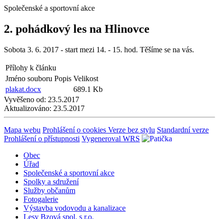
Společenské a sportovní akce
2. pohádkový les na Hlinovce
Sobota 3. 6. 2017 - start mezi 14. - 15. hod. Těšíme se na vás.
Přílohy k článku
Jméno souboru
Popis
Velikost
plakat.docx
689.1 Kb
Vyvěšeno od:
23.5.2017
Aktualizováno:
23.5.2017
Mapa webu
Prohlášení o cookies
Verze bez stylu
Standardní verze
Prohlášení o přístupnosti
Vygeneroval WRS
Obec
Úřad
Společenské a sportovní akce
Spolky a sdružení
Služby občanům
Fotogalerie
Výstavba vodovodu a kanalizace
Lesy Bzová spol. s r.o.