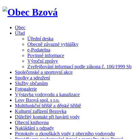
Obec
Úřad
Úřední deska
Obecně závazné vyhlášky
e-Podatelna
Povinné informace
Výroční zprávy
Zveřejňování informací podle zákona č. 106/1999 Sb
Společenské a sportovní akce
Spolky a sdružení
Služby občanům
Fotogalerie
Výstavba vodovodu a kanalizace
Lesy Bzová spol. s r.o.
Multifunkční hřiště a dětské hřiště
Kulturní zařízení Bezovka
Důležitý kontakt při havárii vody
Obecní knihovna
Nakládání s odpady
Protokoly o zkouškách vody z obecního vodovodu