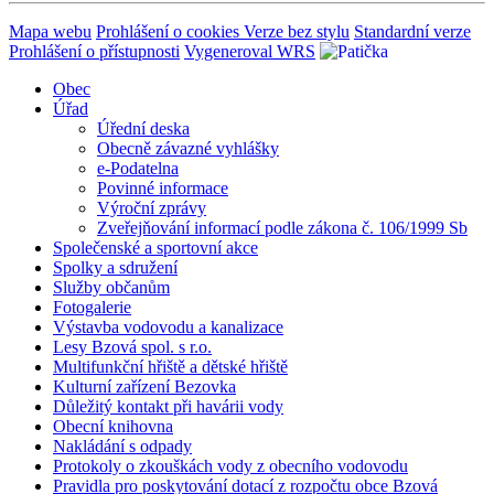
Mapa webu
Prohlášení o cookies
Verze bez stylu
Standardní verze
Prohlášení o přístupnosti
Vygeneroval WRS
Obec
Úřad
Úřední deska
Obecně závazné vyhlášky
e-Podatelna
Povinné informace
Výroční zprávy
Zveřejňování informací podle zákona č. 106/1999 Sb
Společenské a sportovní akce
Spolky a sdružení
Služby občanům
Fotogalerie
Výstavba vodovodu a kanalizace
Lesy Bzová spol. s r.o.
Multifunkční hřiště a dětské hřiště
Kulturní zařízení Bezovka
Důležitý kontakt při havárii vody
Obecní knihovna
Nakládání s odpady
Protokoly o zkouškách vody z obecního vodovodu
Pravidla pro poskytování dotací z rozpočtu obce Bzová