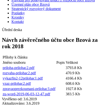
Pravidla pro poskytování dotací z rozpočtu obce Bzová
Územní plán obce Bzová
Strategický rozvojový dokument
Poplatky
Kroniky
Kontakt
Úřední deska
Návrh závěrečného účtu obce Bzová za
rok 2018
Přílohy k článku
Jméno souboru
Popis
Velikost
priloha-prilohac2.pdf
3793.8 Kb
rozvaha-prilohac2.pdf
470.9 Kb
vykazfin2-12prilohac1.pdf
4166.4 Kb
vzaz-prilohac2.pdf
608.6 Kb
zpravaoprezkoumani-prilohac3.pdf
1927.8 Kb
zu-word-2019-06-03-12-47.pdf
383.5 Kb
Vyvěšeno od:
3.6.2019
Aktualizováno:
3.6.2019